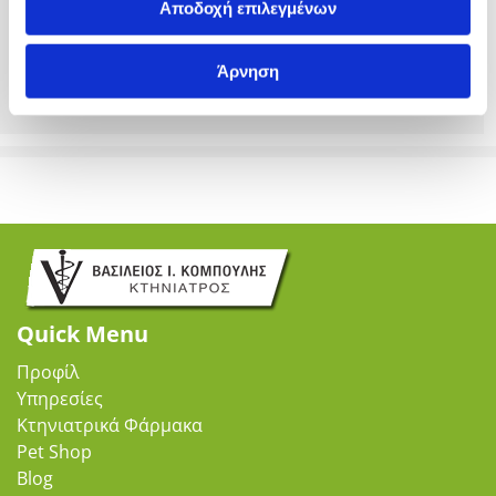
Αποδοχή επιλεγμένων
Τέλος, βεβαιωθείτε ότι η υπόθεση «Προστάτης» δεν
θα αποτελέσει πρόβλημα για τον αρσενικό σας σκύλο,
Άρνηση
στειρώνοντάς τον έγκαιρα.
Quick Menu
Προφίλ
Υπηρεσίες
Κτηνιατρικά Φάρμακα
Pet Shop
Blog